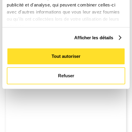
publicité et d'analyse, qui peuvent combiner celles-ci
avec d'autres informations que vous leur avez fournies
Business
ou qu'ils ont collectées lors de votre utilisation de leurs
Organisation cellulaire et innovation, une brève
services.
réflexion
Découvrez comment créer les conditions
Afficher les détails
nécessaires à un processus d’innovation continu au
sein d’une organisation. Accélérez votre innovation
Tout autoriser
| TAK
Refuser