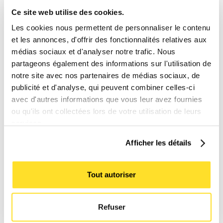
Ce site web utilise des cookies.
Les cookies nous permettent de personnaliser le contenu
et les annonces, d'offrir des fonctionnalités relatives aux
médias sociaux et d'analyser notre trafic. Nous
partageons également des informations sur l'utilisation de
Séparer Delivery et Discovery : quel
notre site avec nos partenaires de médias sociaux, de
impact sur la maturité produit ?
publicité et d'analyse, qui peuvent combiner celles-ci
26/10/2022
avec d'autres informations que vous leur avez fournies
Pourquoi les fonctions de Product Manager et de
ou qu'ils ont collectées lors de votre utilisation de leurs
Product Owner sont séparés ? Découvrez l'impact
services.
sur le produit lorsque la delivery et discovery sont
Afficher les détails
scindé en deux.
Tout autoriser
Refuser